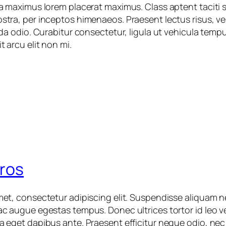
a maximus lorem placerat maximus. Class aptent taciti s
stra, per inceptos himenaeos. Praesent lectus risus, v
ida odio. Curabitur consectetur, ligula ut vehicula temp
t arcu elit non mi.
eros
met, consectetur adipiscing elit. Suspendisse aliquam n
ac augue egestas tempus. Donec ultrices tortor id leo v
a eget dapibus ante. Praesent efficitur neque odio, ne