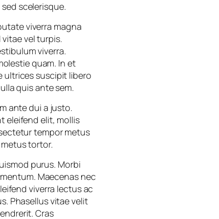
 sed scelerisque.
ulputate viverra magna
itae vel turpis.
stibulum viverra.
 molestie quam. In et
ultrices suscipit libero
ulla quis ante sem.
m ante dui a justo.
eleifend elit, mollis
onsectetur tempor metus
 metus tortor.
euismod purus. Morbi
ndimentum. Maecenas nec
leifend viverra lectus ac
. Phasellus vitae velit
endrerit. Cras