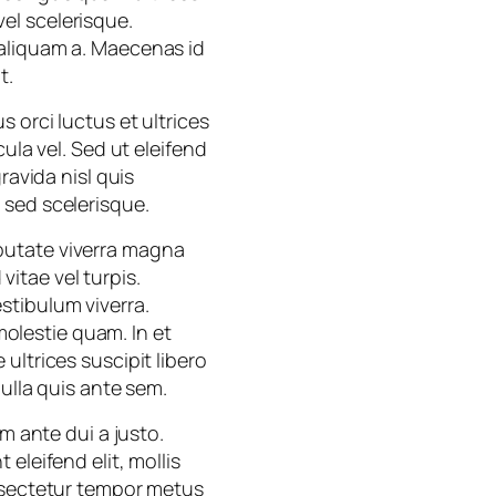
vel scelerisque.
 aliquam a. Maecenas id
t.
 orci luctus et ultrices
ula vel. Sed ut eleifend
ravida nisl quis
 sed scelerisque.
ulputate viverra magna
itae vel turpis.
stibulum viverra.
 molestie quam. In et
ultrices suscipit libero
ulla quis ante sem.
m ante dui a justo.
eleifend elit, mollis
onsectetur tempor metus