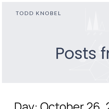
Skip
to
TODD KNOBEL
content
Posts 
Day:
October 26,