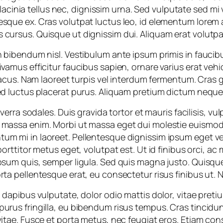
s, lacinia tellus nec, dignissim urna. Sed vulputate sed mi 
esque ex. Cras volutpat luctus leo, id elementum lorem
 cursus. Quisque ut dignissim dui. Aliquam erat volutpa
n bibendum nisl. Vestibulum ante ipsum primis in faucibus
vamus efficitur faucibus sapien, ornare varius erat vehic
 lacus. Nam laoreet turpis vel interdum fermentum. Cras g
Sed luctus placerat purus. Aliquam pretium dictum neque
viverra sodales. Duis gravida tortor et mauris facilisis, v
 massa enim. Morbi ut massa eget dui molestie euismod v
um mi in laoreet. Pellentesque dignissim ipsum eget ve
porttitor metus eget, volutpat est. Ut id finibus orci, ac
psum quis, semper ligula. Sed quis magna justo. Quisque 
rta pellentesque erat, eu consectetur risus finibus ut. N
u dapibus vulputate, dolor odio mattis dolor, vitae pretiu
urus fringilla, eu bibendum risus tempus. Cras tincidunt 
 vitae. Fusce et porta metus, nec feugiat eros. Etiam c