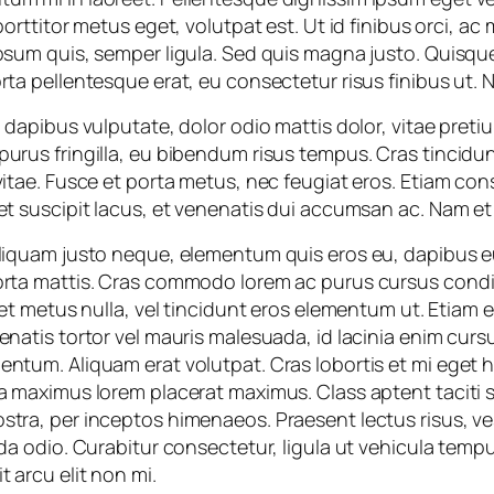
porttitor metus eget, volutpat est. Ut id finibus orci, ac
psum quis, semper ligula. Sed quis magna justo. Quisque 
rta pellentesque erat, eu consectetur risus finibus ut. N
u dapibus vulputate, dolor odio mattis dolor, vitae pretiu
urus fringilla, eu bibendum risus tempus. Cras tincidunt 
 vitae. Fusce et porta metus, nec feugiat eros. Etiam c
et suscipit lacus, et venenatis dui accumsan ac. Nam et
Aliquam justo neque, elementum quis eros eu, dapibus 
porta mattis. Cras commodo lorem ac purus cursus co
eet metus nulla, vel tincidunt eros elementum ut. Etiam e
enatis tortor vel mauris malesuada, id lacinia enim cursus
ntum. Aliquam erat volutpat. Cras lobortis et mi eget h
a maximus lorem placerat maximus. Class aptent taciti s
stra, per inceptos himenaeos. Praesent lectus risus, v
ida odio. Curabitur consectetur, ligula ut vehicula temp
t arcu elit non mi.