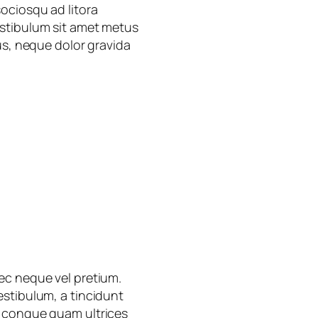
ociosqu ad litora
estibulum sit amet metus
us, neque dolor gravida
ec neque vel pretium.
estibulum, a tincidunt
c congue quam ultrices