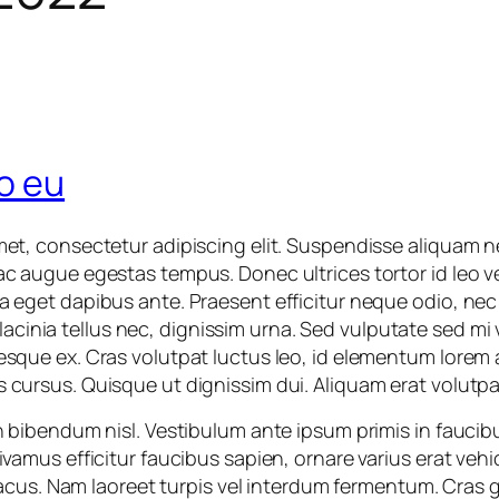
o eu
met, consectetur adipiscing elit. Suspendisse aliquam n
ac augue egestas tempus. Donec ultrices tortor id leo v
a eget dapibus ante. Praesent efficitur neque odio, ne
s, lacinia tellus nec, dignissim urna. Sed vulputate sed mi 
esque ex. Cras volutpat luctus leo, id elementum lorem
 cursus. Quisque ut dignissim dui. Aliquam erat volutpa
n bibendum nisl. Vestibulum ante ipsum primis in faucibus
vamus efficitur faucibus sapien, ornare varius erat vehic
 lacus. Nam laoreet turpis vel interdum fermentum. Cras g