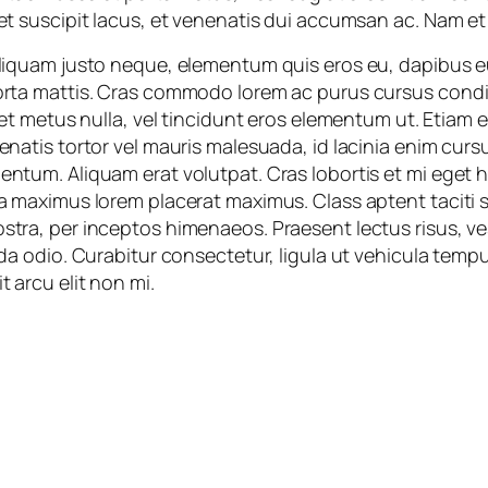
et suscipit lacus, et venenatis dui accumsan ac. Nam et
Aliquam justo neque, elementum quis eros eu, dapibus 
porta mattis. Cras commodo lorem ac purus cursus co
eet metus nulla, vel tincidunt eros elementum ut. Etiam e
enatis tortor vel mauris malesuada, id lacinia enim cursus
ntum. Aliquam erat volutpat. Cras lobortis et mi eget h
a maximus lorem placerat maximus. Class aptent taciti s
stra, per inceptos himenaeos. Praesent lectus risus, v
ida odio. Curabitur consectetur, ligula ut vehicula temp
t arcu elit non mi.