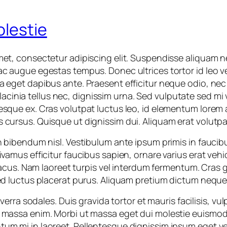
olestie
met, consectetur adipiscing elit. Suspendisse aliquam n
ac augue egestas tempus. Donec ultrices tortor id leo v
a eget dapibus ante. Praesent efficitur neque odio, ne
s, lacinia tellus nec, dignissim urna. Sed vulputate sed mi 
esque ex. Cras volutpat luctus leo, id elementum lorem
 cursus. Quisque ut dignissim dui. Aliquam erat volutpa
n bibendum nisl. Vestibulum ante ipsum primis in faucibus
vamus efficitur faucibus sapien, ornare varius erat vehic
 lacus. Nam laoreet turpis vel interdum fermentum. Cras g
Sed luctus placerat purus. Aliquam pretium dictum neque
viverra sodales. Duis gravida tortor et mauris facilisis, v
 massa enim. Morbi ut massa eget dui molestie euismod v
um mi in laoreet. Pellentesque dignissim ipsum eget ve