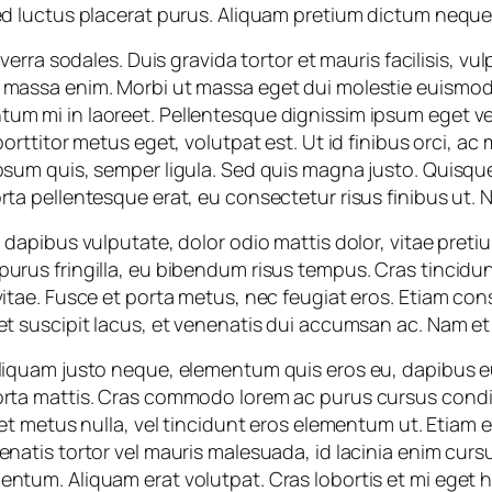
Sed luctus placerat purus. Aliquam pretium dictum neque
viverra sodales. Duis gravida tortor et mauris facilisis, v
 massa enim. Morbi ut massa eget dui molestie euismod v
um mi in laoreet. Pellentesque dignissim ipsum eget ve
porttitor metus eget, volutpat est. Ut id finibus orci, ac
psum quis, semper ligula. Sed quis magna justo. Quisque 
rta pellentesque erat, eu consectetur risus finibus ut. N
u dapibus vulputate, dolor odio mattis dolor, vitae pretiu
urus fringilla, eu bibendum risus tempus. Cras tincidunt 
 vitae. Fusce et porta metus, nec feugiat eros. Etiam c
et suscipit lacus, et venenatis dui accumsan ac. Nam et
Aliquam justo neque, elementum quis eros eu, dapibus 
porta mattis. Cras commodo lorem ac purus cursus co
eet metus nulla, vel tincidunt eros elementum ut. Etiam e
enatis tortor vel mauris malesuada, id lacinia enim cursus
ntum. Aliquam erat volutpat. Cras lobortis et mi eget h